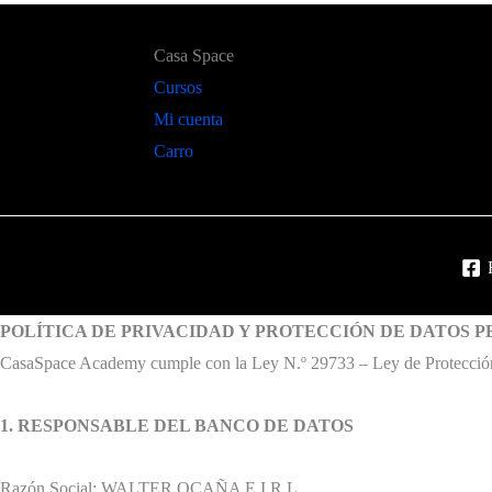
Casa Space
Cursos
Mi cuenta
Carro
POLÍTICA DE PRIVACIDAD Y PROTECCIÓN DE DATOS 
CasaSpace Academy cumple con la Ley N.º 29733 – Ley de Protección d
1. RESPONSABLE DEL BANCO DE DATOS
Razón Social: WALTER OCAÑA E.I.R.L