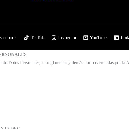
Facebook
TikTok
Instagram
YouTube
Link
PERSONALES
e Datos Personales, su reglamento y demás normas emitidas por la Au
AN ISIDRO