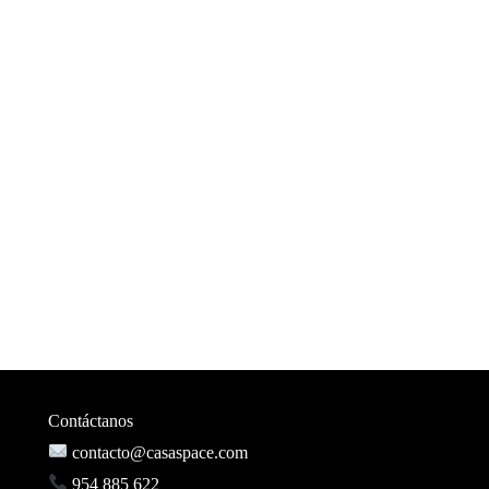
Contáctanos
contacto@casaspace.com
954 885 622