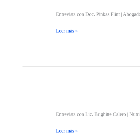
Entrevista con Doc. Pinkas Flint | Abogado y Adm
¿Ir
Leer más »
a
la
universidad
es
una
pérdida
de
tiempo?
Entrevista con Lic. Brighitte Calero | Nutricionista 
¿Dietas
Leer más »
que