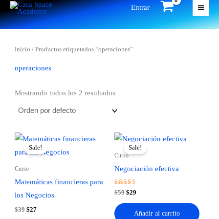
Ir
Entrar
al
contenido
Inicio
/ Productos etiquetados “operaciones”
operaciones
Mostrando todos los 2 resultados
Sale!
Sale!
Curso
Negociación efectiva
Curso
Matemáticas financieras para
Valorado
Original
Current
$
59
$
29
los Negocios
en
price
price
5.00
was:
is:
de 5
Original
Current
$
39
$
27
Añadir al carrito
$59.
$29.
price
price